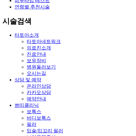
피부타입 테스트
연령별 추천시술
시술검색
타토아소개
타토아네트워크
의료진소개
진료안내
보유장비
병원둘러보기
오시는길
상담 및 예약
온라인상담
카카오상담
예약안내
쁘띠클리닉
보톡스
바디보톡스
필러
입술/입꼬리 필러