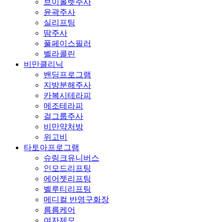
브이올렛주사
윤곽주사
실리프팅
땀주사
풀페이스필러
벨라콜린
비만클리닉
밴딩프로그램
지방분해주사
카복시테라피
메조테라피
걸그룹주사
비만약처방
위고비
타토아프로그램
슈링크유니버스
인모드리프팅
에어젯리프팅
벨루티리프팅
메디컬 반영구화장
름름케어
여자제모