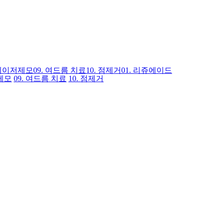
레이저제모
09.
여드름 치료
10.
점제거
01.
리쥬에이드
제모
09.
여드름 치료
10.
점제거