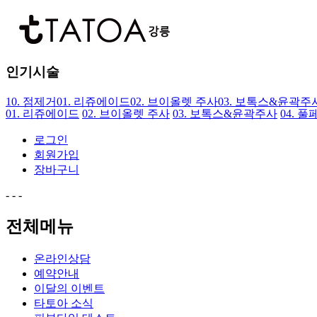
인기시술
10.
점제거
01.
리쥬에이드
02.
브이올렛 주사
03.
보톡스&윤곽주
01.
리쥬에이드
02.
브이올렛 주사
03.
보톡스&윤곽주사
04.
풀페
로그인
회원가입
장바구니
-
-
-
전체메뉴
온라인상담
예약안내
이달의 이벤트
타토아 소식