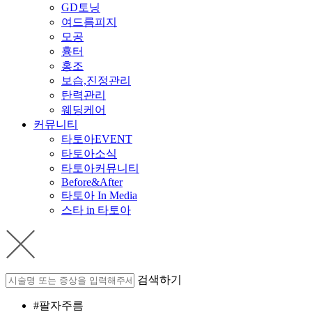
GD토닝
여드름피지
모공
흉터
홍조
보습,진정관리
탄력관리
웨딩케어
커뮤니티
타토아EVENT
타토아소식
타토아커뮤니티
Before&After
타토아 In Media
스타 in 타토아
검색하기
#팔자주름