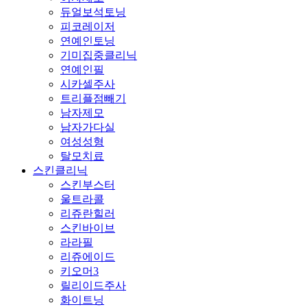
듀얼보석토닝
피코레이저
연예인토닝
기미집중클리닉
연예인필
시카셀주사
트리플점빼기
남자제모
남자가다실
여성성형
탈모치료
스킨클리닉
스킨부스터
울트라콜
리쥬란힐러
스킨바이브
라라필
리쥬에이드
키오머3
릴리이드주사
화이트닝