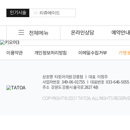
인기시술
01.
리쥬에이드
02.
브이올렛 주사
03.
보톡스&윤곽주사
전체메뉴
온라인상담
예약안내
04.
풀페이스 필러
05.
연예인토닝
06.
울트라스킨
이용약관
개인정보처리방침
이메일수집거부
가맹 
07.
벤딩핏
08.
레이저제모
09.
여드름 치료
상호명 타토아의원 강릉점
I
대표 이정주
사업자번호 349-06-01755
I
대표번호 033-646-5055
10.
점제거
주소 강원도 강릉시 율곡로 2827 4층
COPYRIGHT © 2021 TATOA. ALL RIGHTS RESERVE