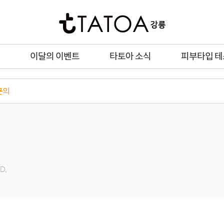
이달의 이벤트
타토아 소식
피부타입 
문의
D.